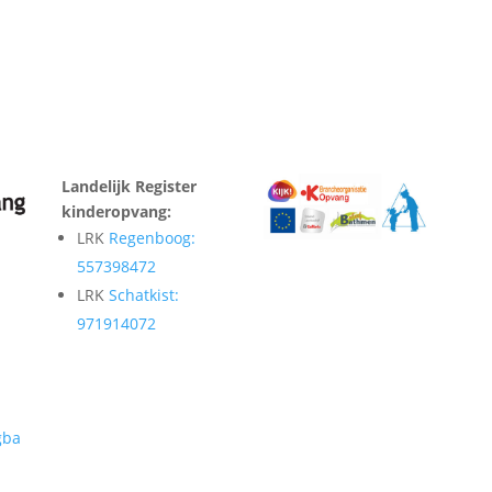
Landelijk Register
kinderopvang:
LRK
Regenboog:
557398472
LRK
Schatkist:
971914072
gba