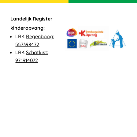
Landelijk Register
kinderopvang:
LRK
Regenboog:
557398472
LRK
Schatkist:
971914072