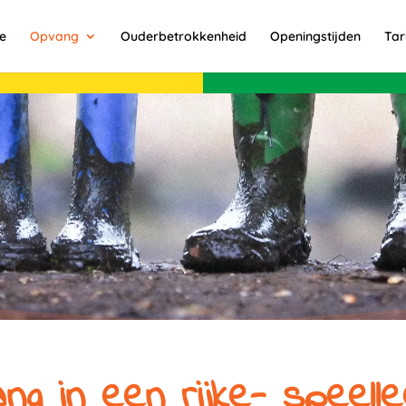
ie
Opvang
Ouderbetrokkenheid
Openingstijden
Tar
ng in een rijke- speell