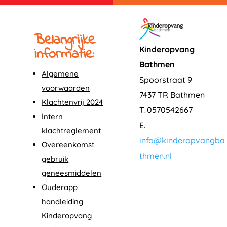
Belangrijke
informatie:
Kinderopvang
Bathmen
Algemene
Spoorstraat 9
voorwaarden
7437 TR Bathmen
Klachtenvrij 2024
T. 0570542667
Intern
E.
klachtreglement
info@kinderopvangba
Overeenkomst
thmen.nl
gebruik
geneesmiddelen
Ouderapp
handleiding
Kinderopvang