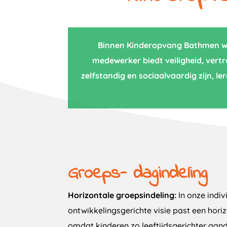
Binnen Kinderopvang Bathmen word
medewerker biedt veiligheid, vert
zelfstandig en sociaalvaardig zijn, 
Groeps- dagindeling
Horizontale groepsindeling:
In onze indiv
ontwikkelingsgerichte visie past een hori
omdat kinderen zo leeftijdsgerichter aand